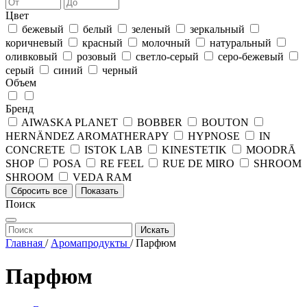
Цвет
бежевый
белый
зеленый
зеркальный
коричневый
красный
молочный
натуральный
оливковый
розовый
светло-серый
серо-бежевый
серый
синий
черный
Объем
Бренд
AIWASKA PLANET
BOBBER
BOUTON
HERNÄNDEZ AROMATHERAPY
HYPNOSE
IN
CONCRETE
ISTOK LAB
KINESTETIK
MOODRĀ
SHOP
POSA
RE FEEL
RUE DE MIRO
SHROOM
SHROOM
VEDA RAM
Сбросить все
Показать
Поиск
Искать
Главная
/
Аромапродукты
/
Парфюм
Парфюм