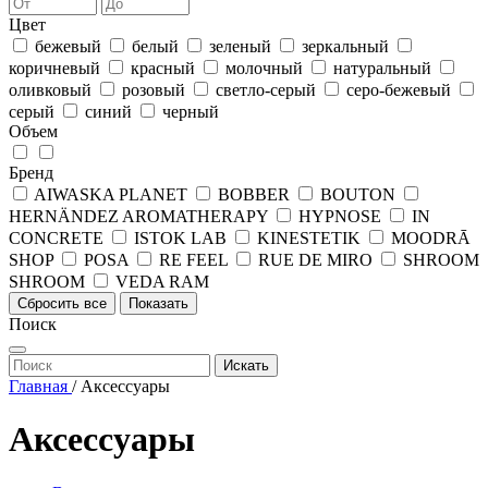
Цвет
бежевый
белый
зеленый
зеркальный
коричневый
красный
молочный
натуральный
оливковый
розовый
светло-серый
серо-бежевый
серый
синий
черный
Объем
Бренд
AIWASKA PLANET
BOBBER
BOUTON
HERNÄNDEZ AROMATHERAPY
HYPNOSE
IN
CONCRETE
ISTOK LAB
KINESTETIK
MOODRĀ
SHOP
POSA
RE FEEL
RUE DE MIRO
SHROOM
SHROOM
VEDA RAM
Сбросить все
Показать
Поиск
Искать
Главная
/
Аксессуары
Аксессуары