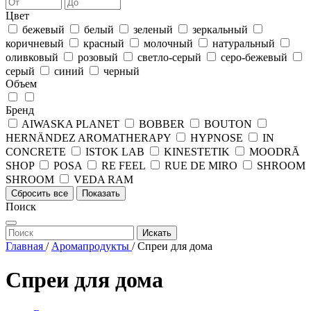
Цвет
бежевый
белый
зеленый
зеркальный
коричневый
красный
молочный
натуральный
оливковый
розовый
светло-серый
серо-бежевый
серый
синий
черный
Объем
Бренд
AIWASKA PLANET
BOBBER
BOUTON
HERNÄNDEZ AROMATHERAPY
HYPNOSE
IN
CONCRETE
ISTOK LAB
KINESTETIK
MOODRĀ
SHOP
POSA
RE FEEL
RUE DE MIRO
SHROOM
SHROOM
VEDA RAM
Сбросить все
Показать
Поиск
Искать
Главная
/
Аромапродукты
/
Спреи для дома
Спреи для дома