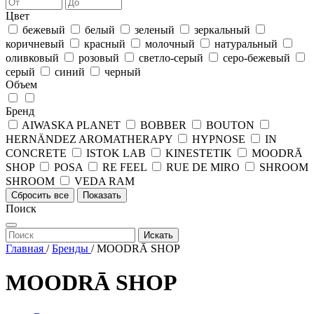
Цвет
бежевый
белый
зеленый
зеркальный
коричневый
красный
молочный
натуральный
оливковый
розовый
светло-серый
серо-бежевый
серый
синий
черный
Объем
Бренд
AIWASKA PLANET
BOBBER
BOUTON
HERNÄNDEZ AROMATHERAPY
HYPNOSE
IN
CONCRETE
ISTOK LAB
KINESTETIK
MOODRĀ
SHOP
POSA
RE FEEL
RUE DE MIRO
SHROOM
SHROOM
VEDA RAM
Сбросить все
Показать
Поиск
Искать
Главная
/
Бренды
/
MOODRĀ SHOP
MOODRĀ SHOP