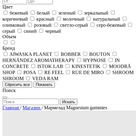
Цвет
бежевый
белый
зеленый
зеркальный
коричневый
красный
молочный
натуральный
оливковый
розовый
светло-серый
серо-бежевый
серый
синий
черный
Объем
Бренд
AIWASKA PLANET
BOBBER
BOUTON
HERNÄNDEZ AROMATHERAPY
HYPNOSE
IN
CONCRETE
ISTOK LAB
KINESTETIK
MOODRĀ
SHOP
POSA
RE FEEL
RUE DE MIRO
SHROOM
SHROOM
VEDA RAM
Сбросить все
Показать
Поиск
Искать
Главная
/
Магазин
/
Мармелад Magnesium gummies