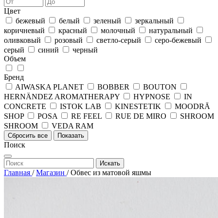
Цвет
бежевый
белый
зеленый
зеркальный
коричневый
красный
молочный
натуральный
оливковый
розовый
светло-серый
серо-бежевый
серый
синий
черный
Объем
Бренд
AIWASKA PLANET
BOBBER
BOUTON
HERNÄNDEZ AROMATHERAPY
HYPNOSE
IN
CONCRETE
ISTOK LAB
KINESTETIK
MOODRĀ
SHOP
POSA
RE FEEL
RUE DE MIRO
SHROOM
SHROOM
VEDA RAM
Сбросить все
Показать
Поиск
Искать
Главная
/
Магазин
/
Обвес из матовой яшмы