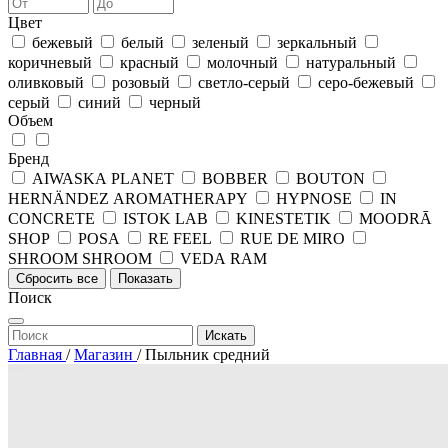
Цвет
бежевый
белый
зеленый
зеркальный
коричневый
красный
молочный
натуральный
оливковый
розовый
светло-серый
серо-бежевый
серый
синий
черный
Объем
Бренд
AIWASKA PLANET
BOBBER
BOUTON
HERNÄNDEZ AROMATHERAPY
HYPNOSE
IN
CONCRETE
ISTOK LAB
KINESTETIK
MOODRĀ
SHOP
POSA
RE FEEL
RUE DE MIRO
SHROOM SHROOM
VEDA RAM
Сбросить все
Показать
Поиск
Искать
Главная
/
Магазин
/
Пыльник средний