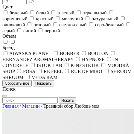
Цвет
бежевый
белый
зеленый
зеркальный
коричневый
красный
молочный
натуральный
оливковый
розовый
светло-серый
серо-бежевый
серый
синий
черный
Объем
Бренд
AIWASKA PLANET
BOBBER
BOUTON
HERNÄNDEZ AROMATHERAPY
HYPNOSE
IN
CONCRETE
ISTOK LAB
KINESTETIK
MOODRĀ
SHOP
POSA
RE FEEL
RUE DE MIRO
SHROOM
SHROOM
VEDA RAM
Сбросить все
Показать
Поиск
Искать
Главная
/
Магазин
/
Травяной cбор Любовь моя