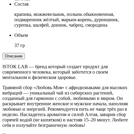
Состав
крапива, можжевельник, полынь обыкновенная,
подмаренник жёлтый, марьин-корень, дурнишник,
сурепка, шалфей, донник, чабрец, смородина
Объем
37 гр
Описание
ISTOK LAB — бренд который создает продукт для
современного человека, который заботится о своем
ментальном и физическом здоровье.
Травяной сбор «Любовь Моя» с афродизиаками для высоких
вибраций — уникальный чай из сибирских растений,
созданный для гармонии с собой, любимыми и миром. Он
раскрывает внутренние женское и мужское начала, наполняя
любовью и энергией. Рекомендуется пить не чаще трёх раз в
неделю. Насладитесь ароматом и силой Алтая, заварив сбор
горячей водой (не кипятком) и настояв 15–20 минут. Любите
себя и излучайте безграничную любовь!