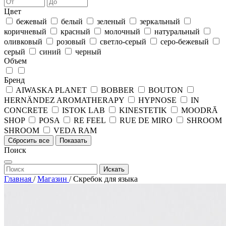
Цвет
бежевый
белый
зеленый
зеркальный
коричневый
красный
молочный
натуральный
оливковый
розовый
светло-серый
серо-бежевый
серый
синий
черный
Объем
Бренд
AIWASKA PLANET
BOBBER
BOUTON
HERNÄNDEZ AROMATHERAPY
HYPNOSE
IN
CONCRETE
ISTOK LAB
KINESTETIK
MOODRĀ
SHOP
POSA
RE FEEL
RUE DE MIRO
SHROOM
SHROOM
VEDA RAM
Сбросить все
Показать
Поиск
Искать
Главная
/
Магазин
/
Скребок для языка